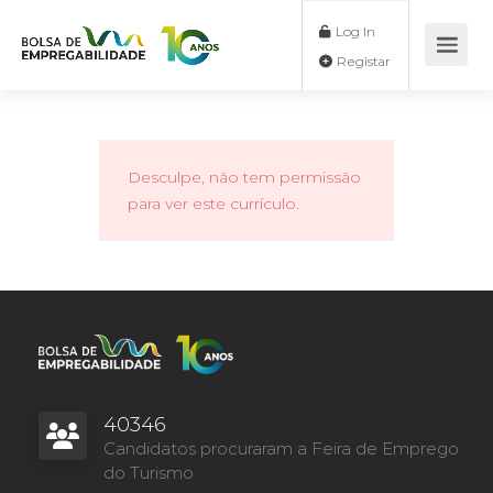
Log In
Registar
Desculpe, não tem permissão
para ver este currículo.
40346
Candidatos procuraram a Feira de Emprego
do Turismo