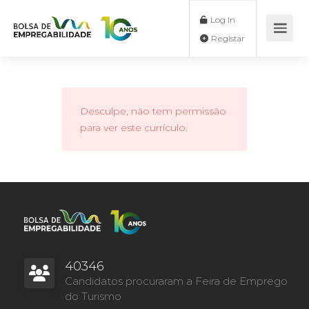
Log In
Registar
Desculpe, não tem permissão
para ver este currículo.
40346
Candidatos procuraram a Feira de Emprego
do Turismo