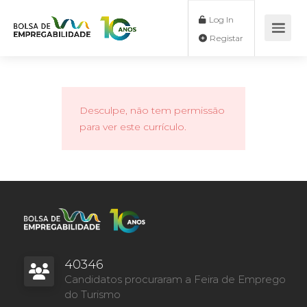
Log In
Registar
Desculpe, não tem permissão
para ver este currículo.
40346
Candidatos procuraram a Feira de Emprego
do Turismo