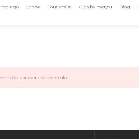
 Emprego
Jobbe
TourismOn
Gigs by merytu
Blog
missão para ver este currículo.