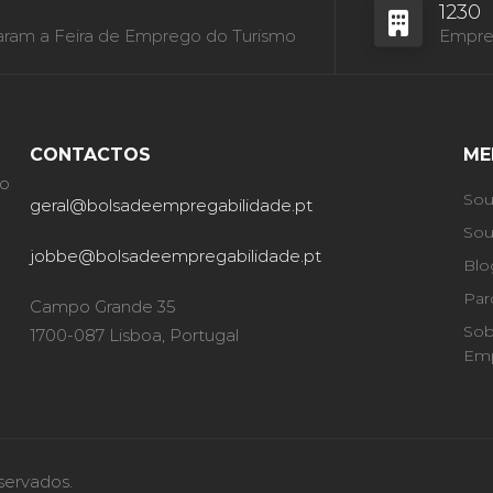
1230
aram a Feira de Emprego do Turismo
Empres
CONTACTOS
ME
ão
Sou
geral@bolsadeempregabilidade.pt
Sou
jobbe@bolsadeempregabilidade.pt
Blo
Par
Campo Grande 35
Sob
1700-087 Lisboa, Portugal
Emp
servados.