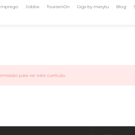
 Emprego
Jobbe
TourismOn
Gigs by merytu
Blog
missão para ver este currículo.