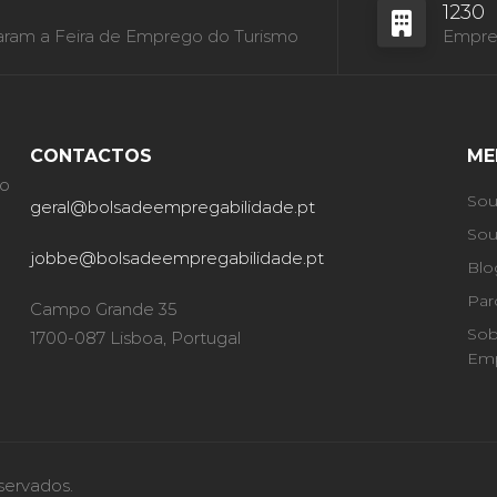
1230
aram a Feira de Emprego do Turismo
Empres
CONTACTOS
ME
ão
Sou
geral@bolsadeempregabilidade.pt
Sou
jobbe@bolsadeempregabilidade.pt
Blo
Par
Campo Grande 35
Sob
1700-087 Lisboa, Portugal
Emp
servados.