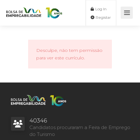
Log In
Registar
Desculpe, não tem permissão
para ver este currículo.
40346
Candidatos procuraram a Feira de Emprego
do Turismo