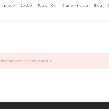
 Emprego
Jobbe
TourismOn
Gigs by merytu
Blog
missão para ver este currículo.