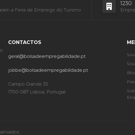
1230
aram a Feira de Emprego do Turismo
Empres
CONTACTOS
ME
ão
Sou
geral@bolsadeempregabilidade.pt
Sou
jobbe@bolsadeempregabilidade.pt
Blo
Par
Campo Grande 35
Sob
1700-087 Lisboa, Portugal
Emp
servados.