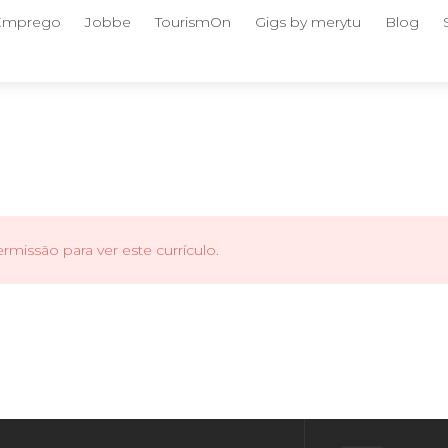
 Emprego
Jobbe
TourismOn
Gigs by merytu
Blog
missão para ver este currículo.