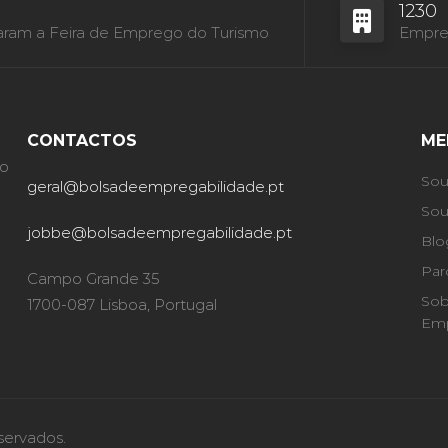
1230
aram a Feira de Emprego do Turismo
Empres
CONTACTOS
ME
ão
Sou
geral@bolsadeempregabilidade.pt
Sou
jobbe@bolsadeempregabilidade.pt
Blo
Par
Campo Grande 35
Sob
1700-087 Lisboa, Portugal
Emp
servados.