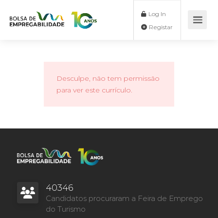
Log In
Registar
Desculpe, não tem permissão
para ver este currículo.
40346
Candidatos procuraram a Feira de Emprego
do Turismo