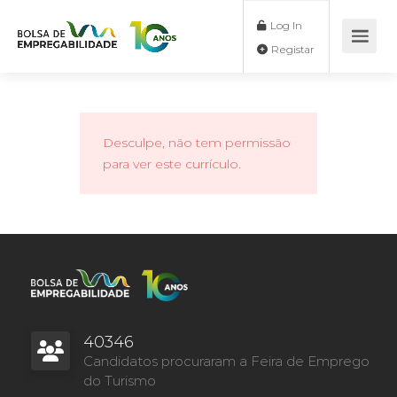
Log In
Registar
Desculpe, não tem permissão
para ver este currículo.
40346
Candidatos procuraram a Feira de Emprego
do Turismo