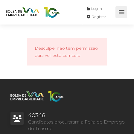
Log In
Registar
Desculpe, não tem permissão
para ver este currículo.
40346
Candidatos procuraram a Feira de Emprego
do Turismo