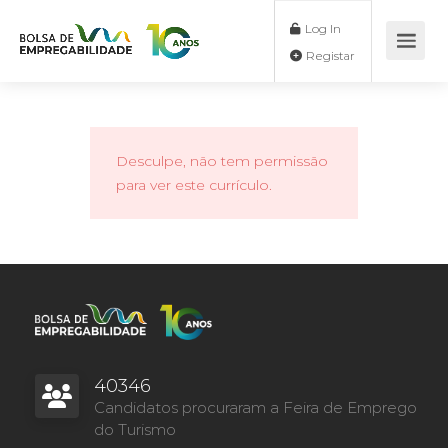
Log In
Registar
Desculpe, não tem permissão
para ver este currículo.
40346
Candidatos procuraram a Feira de Emprego
do Turismo