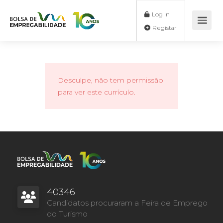
Log In
Registar
Desculpe, não tem permissão
para ver este currículo.
40346
Candidatos procuraram a Feira de Emprego
do Turismo