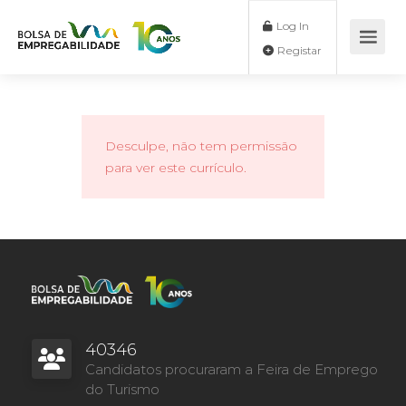
Log In
Registar
Desculpe, não tem permissão
para ver este currículo.
40346
Candidatos procuraram a Feira de Emprego
do Turismo