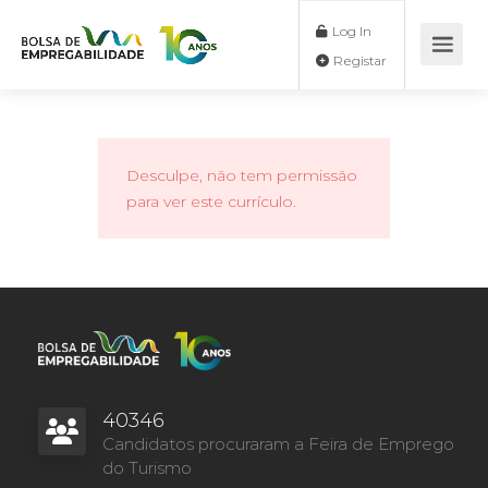
Log In
Registar
Desculpe, não tem permissão
para ver este currículo.
40346
Candidatos procuraram a Feira de Emprego
do Turismo