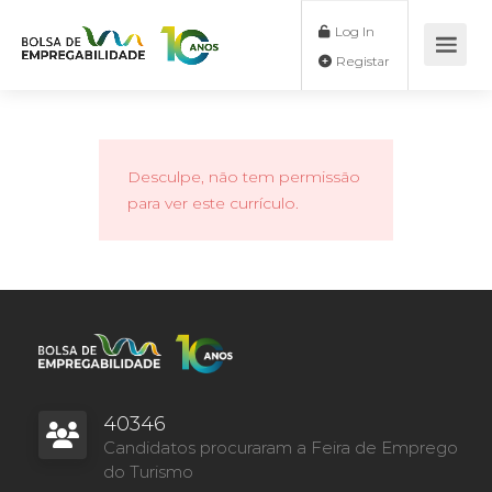
Log In
Registar
Desculpe, não tem permissão
para ver este currículo.
40346
Candidatos procuraram a Feira de Emprego
do Turismo