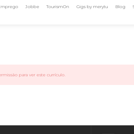
 Emprego
Jobbe
TourismOn
Gigs by merytu
Blog
missão para ver este currículo.