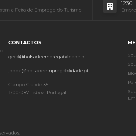
1230
aram a Feira de Emprego do Turismo
Empres
CONTACTOS
ME
ão
Sou
geral@bolsadeempregabilidade.pt
Sou
jobbe@bolsadeempregabilidade.pt
Blo
Par
Campo Grande 35
Sob
1700-087 Lisboa, Portugal
Emp
servados.