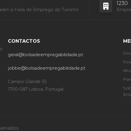
1230
aram a Feira de Emprego do Turismo
Empres
CONTACTOS
ME
ão
Sou
geral@bolsadeempregabilidade.pt
Sou
jobbe@bolsadeempregabilidade.pt
Blo
Par
Campo Grande 35
Sob
1700-087 Lisboa, Portugal
Emp
servados.