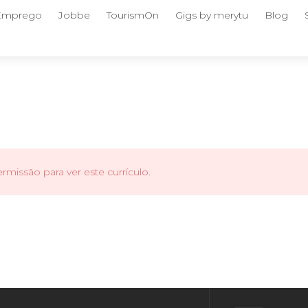
 Emprego
Jobbe
TourismOn
Gigs by merytu
Blog
missão para ver este currículo.