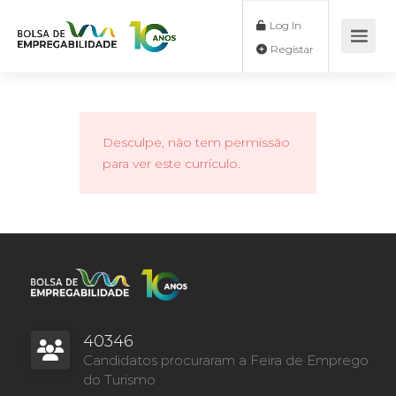
Log In
Registar
Desculpe, não tem permissão
para ver este currículo.
40346
Candidatos procuraram a Feira de Emprego
do Turismo