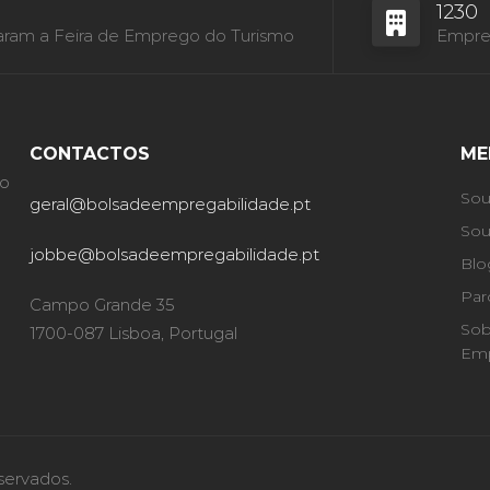
1230
aram a Feira de Emprego do Turismo
Empres
CONTACTOS
ME
ão
Sou
geral@bolsadeempregabilidade.pt
Sou
jobbe@bolsadeempregabilidade.pt
Blo
Par
Campo Grande 35
Sob
1700-087 Lisboa, Portugal
Emp
servados.