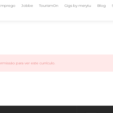
 Emprego
Jobbe
TourismOn
Gigs by merytu
Blog
missão para ver este currículo.