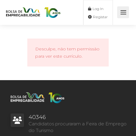
Log In
Registar
Desculpe, não tem permissão
para ver este currículo.
40346
Candidatos procuraram a Feira de Emprego
do Turismo