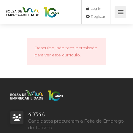
Log In
Registar
Desculpe, não tem permissão
para ver este currículo.
40346
Candidatos procuraram a Feira de Emprego
do Turismo