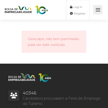
Log In
Registar
Desculpe, não tem permissão
para ver este currículo.
40346
Candidatos procuraram a Feira de Emprego
do Turismo