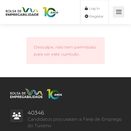
Log In
Registar
Desculpe, não tem permissão
para ver este currículo.
40346
Candidatos procuraram a Feira de Emprego
do Turismo