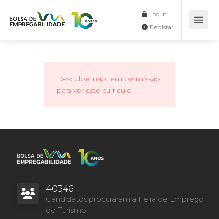
Log In
Registar
Desculpe, não tem permissão
para ver este currículo.
40346
Candidatos procuraram a Feira de Emprego
do Turismo