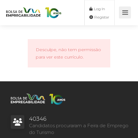
Log In
Registar
Desculpe, não tem permissão
para ver este currículo.
40346
Candidatos procuraram a Feira de Emprego
do Turismo