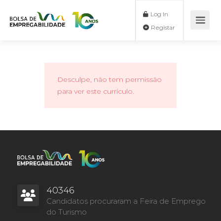
Log In
Registar
Desculpe, não tem permissão
para ver este currículo.
40346
Candidatos procuraram a Feira de Emprego
do Turismo