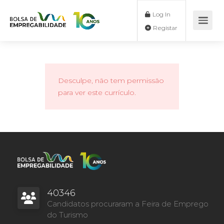
Log In
Registar
Desculpe, não tem permissão
para ver este currículo.
40346
Candidatos procuraram a Feira de Emprego
do Turismo