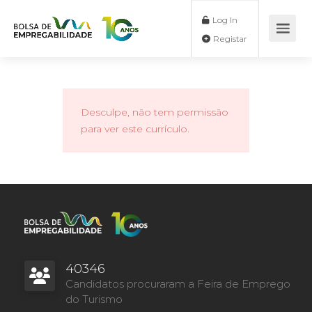
Log In
Registar
Desculpe, não tem permissão
para ver este currículo.
40346
Candidatos procuraram a Feira de Emprego
do Turismo