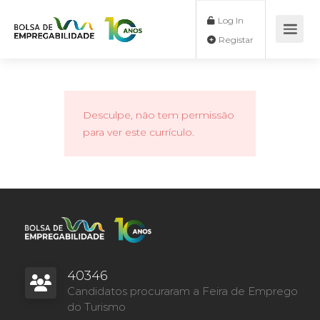
Log In
Registar
Desculpe, não tem permissão
para ver este currículo.
40346
Candidatos procuraram a Feira de Emprego
do Turismo