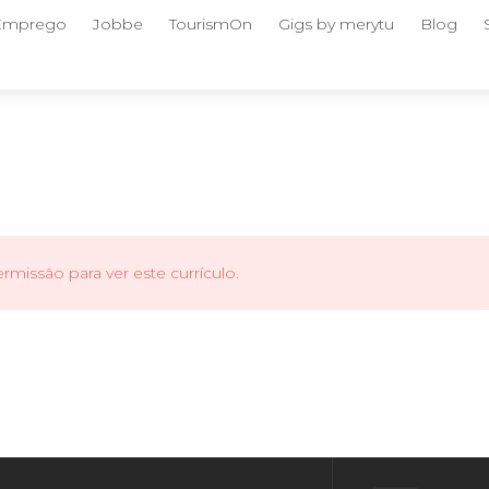
 Emprego
Jobbe
TourismOn
Gigs by merytu
Blog
missão para ver este currículo.