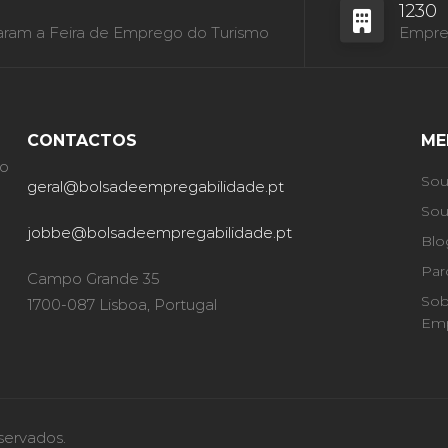
1230
aram a Feira de Emprego do Turismo
Empres
CONTACTOS
ME
ão
Sou
geral@bolsadeempregabilidade.pt
Sou
jobbe@bolsadeempregabilidade.pt
Blo
Par
Campo Grande 35
Sob
1700-087 Lisboa, Portugal
Emp
servados.