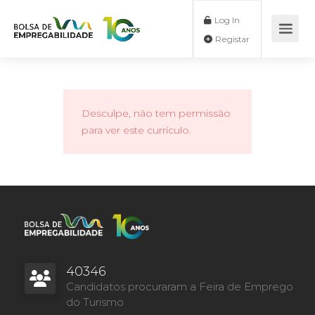
Log In
Registar
Desculpe, não tem permissão
para ver este currículo.
40346
Candidatos procuraram a Feira de Emprego
do Turismo