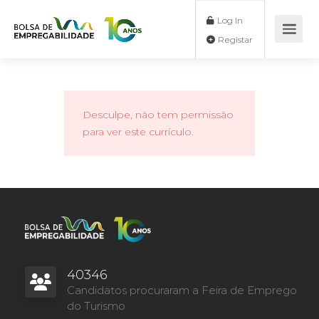
Log In
Registar
Desculpe, não tem permissão
para ver este currículo.
40346
Candidatos procuraram a Feira de Emprego
do Turismo