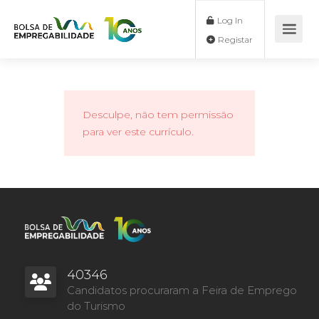
Log In
Registar
Desculpe, não tem permissão
para ver este currículo.
40346
Candidatos procuraram a Feira de Emprego
do Turismo