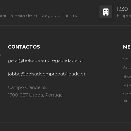
1230
aram a Feira de Emprego do Turismo
Empres
CONTACTOS
ME
ão
Sou
geral@bolsadeempregabilidade.pt
Sou
jobbe@bolsadeempregabilidade.pt
Blo
Par
Campo Grande 35
Sob
1700-087 Lisboa, Portugal
Emp