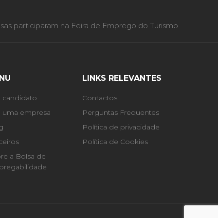
as participaram na Feira de Emprego do Turismo
NU
LINKS RELEVANTES
 candidato
Contactos
 uma empresa
Perguntas Frequentes
g
Política de privacidade
ceiros
Política de Cookies
re a Bolsa de
regabilidade