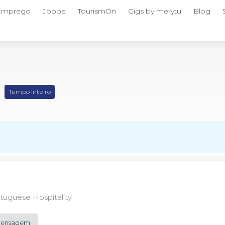
 Emprego
Jobbe
TourismOn
Gigs by merytu
Blog
F
Tempo Inteiro
uguese Hospitality
 Mensagem