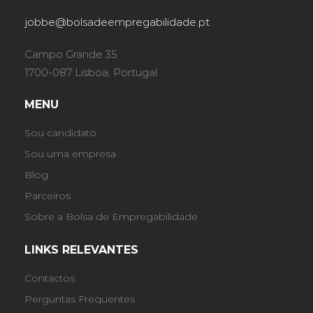
jobbe@bolsadeempregabilidade.pt
Campo Grande 35
1700-087 Lisboa, Portugal
MENU
Sou candidato
Sou uma empresa
Blog
Parceiros
Sobre a Bolsa de Empregabilidade
LINKS RELEVANTES
Contactos
Perguntas Frequentes