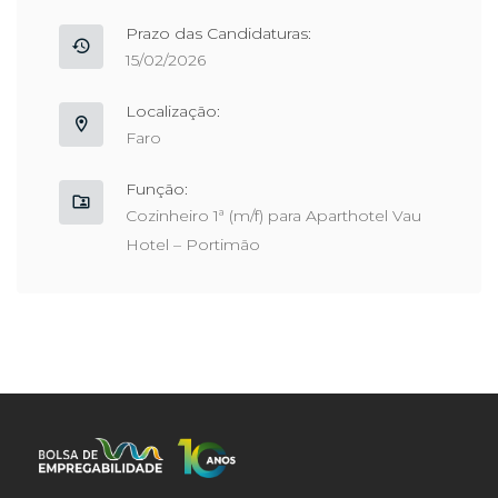
Prazo das Candidaturas:
15/02/2026
Localização:
Faro
Função:
Cozinheiro 1ª (m/f) para Aparthotel Vau
Hotel – Portimão