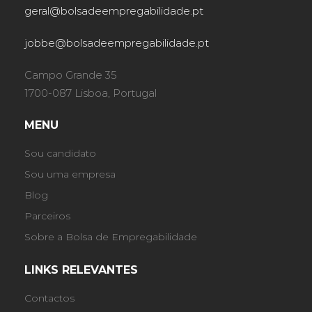
geral@bolsadeempregabilidade.pt
jobbe@bolsadeempregabilidade.pt
Campo Grande 35
1700-087 Lisboa, Portugal
MENU
Sou candidato
Sou uma empresa
Blog
Parceiros
Sobre a Bolsa de Empregabilidade
LINKS RELEVANTES
Contactos