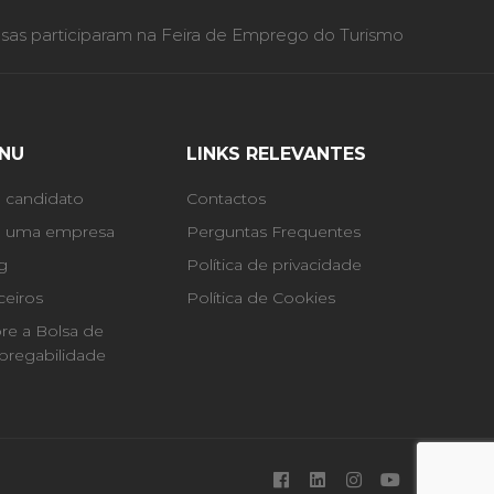
as participaram na Feira de Emprego do Turismo
NU
LINKS RELEVANTES
 candidato
Contactos
 uma empresa
Perguntas Frequentes
g
Política de privacidade
ceiros
Política de Cookies
re a Bolsa de
regabilidade