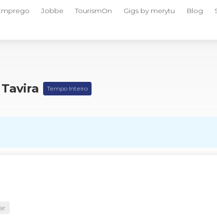
 Emprego
Jobbe
TourismOn
Gigs by merytu
Blog
 Tavira
Tempo Inteiro
ar