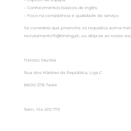
– Conhecimentos básicos de inglês;
– Foco na consistência e qualidade do serviço.
Se considera que preenche os requisitos acima menc
recrutamento19@timing.pt
, ou dirija-se ao nosso esc
TIMING TAVIRA
Rua dos Mártires da República, Loja C
8800-378 Tavira
Telm.: 914 470 773