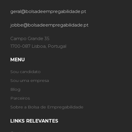
geral@bolsadeempregabilidade.pt
jobbe@bolsadeempregabilidade.pt
Campo Grande 35
1700-087 Lisboa, Portugal
MENU
Sou candidato
Sou uma empresa
Blog
Parceiros
Sobre a Bolsa de Empregabilidade
LINKS RELEVANTES