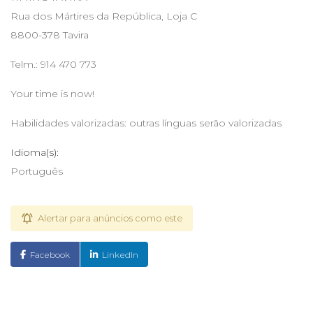
Rua dos Mártires da República, Loja C
8800-378 Tavira
Telm.: 914 470 773
Your time is now!
Habilidades valorizadas: outras línguas serão valorizadas
Idioma(s):
Português
Alertar para anúncios como este
Facebook
LinkedIn