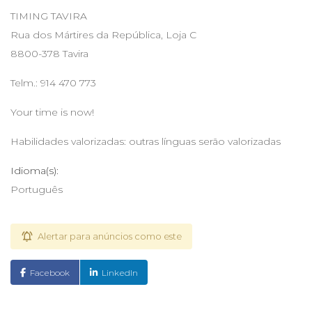
TIMING TAVIRA
Rua dos Mártires da República, Loja C
8800-378 Tavira
Telm.: 914 470 773
Your time is now!
Habilidades valorizadas: outras línguas serão valorizadas
Idioma(s):
Português
Alertar para anúncios como este
Facebook
LinkedIn