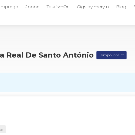
 Emprego
Jobbe
TourismOn
Gigs by merytu
Blog
a Real De Santo António
Tempo Inteiro
ar