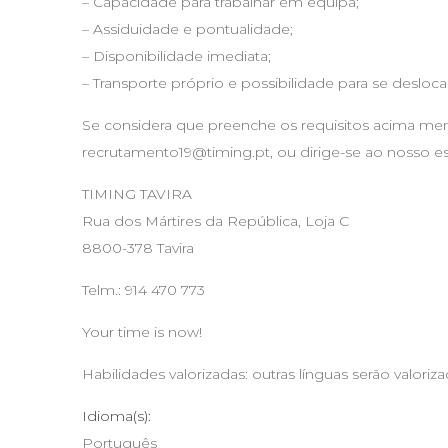
– Capacidade para trabalhar em equipa;
– Assiduidade e pontualidade;
– Disponibilidade imediata;
– Transporte próprio e possibilidade para se desloca
Se considera que preenche os requisitos acima menc
recrutamento19@timing.pt
, ou dirige-se ao nosso es
TIMING TAVIRA
Rua dos Mártires da República, Loja C
8800-378 Tavira
Telm.: 914 470 773
Your time is now!
Habilidades valorizadas: outras línguas serão valoriz
Idioma(s):
Português