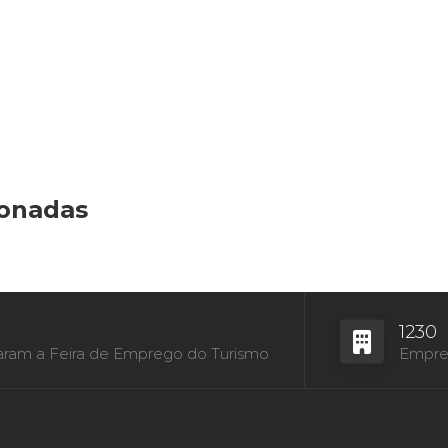
ionadas
1230
aram a Feira de Emprego do Turismo
Empres