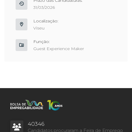
Prazo das Candidaturas:
31/03/2026
Localização:
Viseu
Função:
Guest Experience Maker
40346
Candidatos procuraram a Feira de Emprego