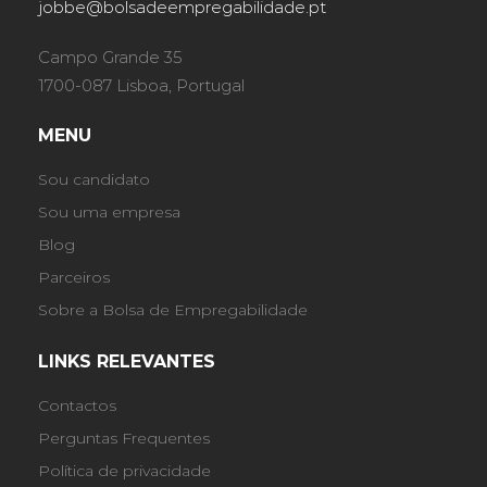
jobbe@bolsadeempregabilidade.pt
Campo Grande 35
1700-087 Lisboa, Portugal
MENU
Sou candidato
Sou uma empresa
Blog
Parceiros
Sobre a Bolsa de Empregabilidade
LINKS RELEVANTES
Contactos
Perguntas Frequentes
Política de privacidade