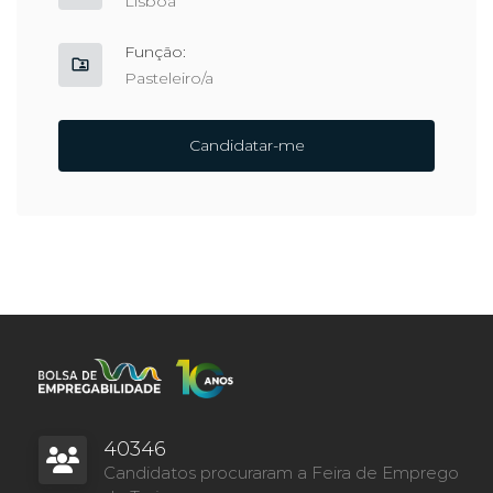
Lisboa
Função:
Pasteleiro/a
Candidatar-me
40346
Candidatos procuraram a Feira de Emprego