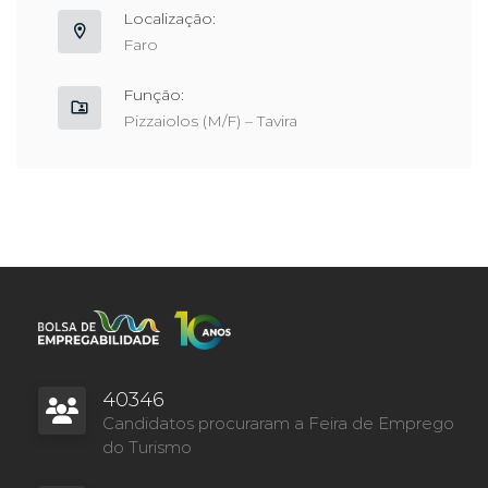
Localização:
Faro
Função:
Pizzaiolos (M/F) – Tavira
40346
Candidatos procuraram a Feira de Emprego
do Turismo