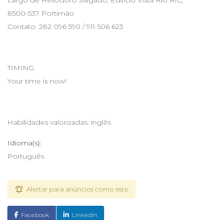
Largo de Heliodoro Salgado, Edifício Vista Rio R/C,
8500-537 Portimão
Contato: 282 096 590 / 911 506 623
TIMING
Your time is now!
Habilidades valorizadas: inglês
Idioma(s):
Português
Alertar para anúncios como este
Facebook
LinkedIn