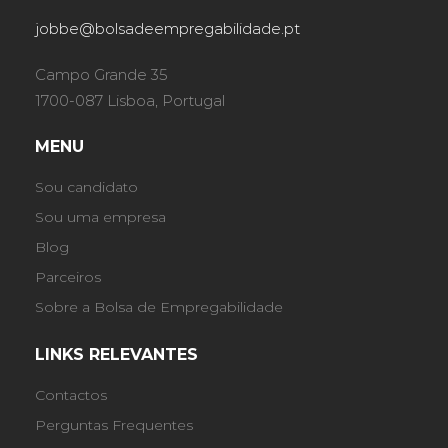
jobbe@bolsadeempregabilidade.pt
Campo Grande 35
1700-087 Lisboa, Portugal
MENU
Sou candidato
Sou uma empresa
Blog
Parceiros
Sobre a Bolsa de Empregabilidade
LINKS RELEVANTES
Contactos
Perguntas Frequentes