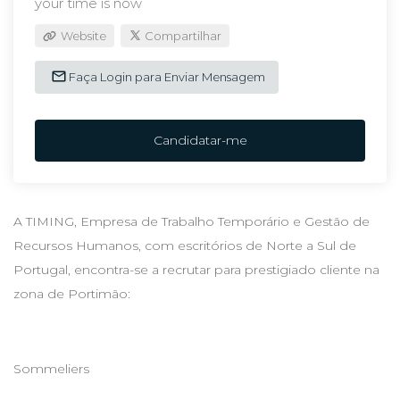
your time is now
Website
Compartilhar
Faça Login para Enviar Mensagem
Candidatar-me
A TIMING, Empresa de Trabalho Temporário e Gestão de
Recursos Humanos, com escritórios de Norte a Sul de
Portugal, encontra-se a recrutar para prestigiado cliente na
zona de Portimão:
Sommeliers