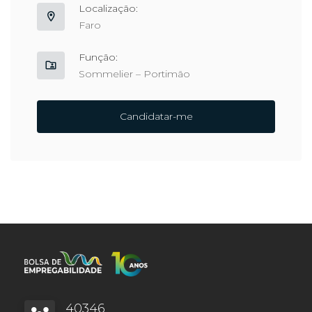
Localização:
Faro
Função:
Sommelier – Portimão
Candidatar-me
40346