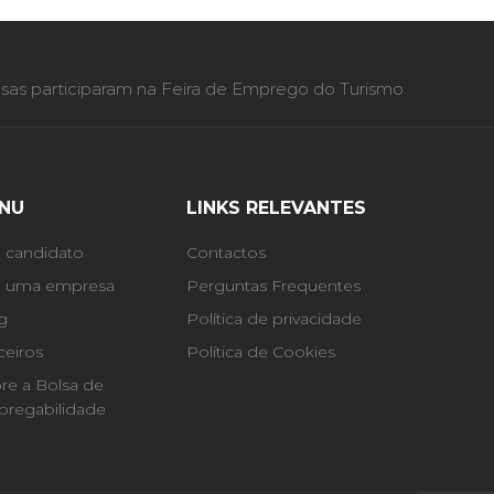
as participaram na Feira de Emprego do Turismo
NU
LINKS RELEVANTES
 candidato
Contactos
 uma empresa
Perguntas Frequentes
g
Política de privacidade
ceiros
Política de Cookies
re a Bolsa de
regabilidade