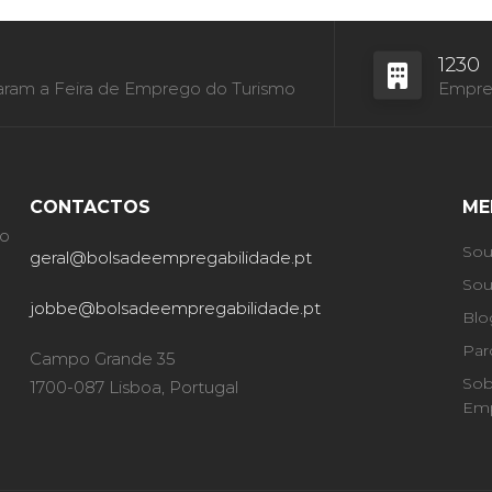
1230
aram a Feira de Emprego do Turismo
Empres
CONTACTOS
ME
ão
Sou
geral@bolsadeempregabilidade.pt
Sou
jobbe@bolsadeempregabilidade.pt
Blo
Par
Campo Grande 35
Sob
1700-087 Lisboa, Portugal
Emp