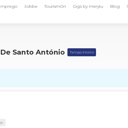
 Emprego
Jobbe
TourismOn
Gigs by merytu
Blog
l De Santo António
Tempo Inteiro
ar