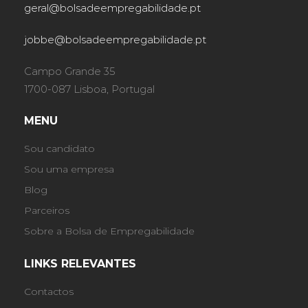
geral@bolsadeempregabilidade.pt
jobbe@bolsadeempregabilidade.pt
Campo Grande 35
1700-087 Lisboa, Portugal
MENU
Sou candidato
Sou uma empresa
Blog
Parceiros
Sobre a Bolsa de Empregabilidade
LINKS RELEVANTES
Contactos