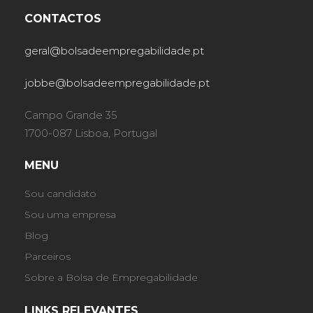
CONTACTOS
geral@bolsadeempregabilidade.pt
jobbe@bolsadeempregabilidade.pt
Campo Grande 35
1700-087 Lisboa, Portugal
MENU
Sou candidato
Sou uma empresa
Blog
Parceiros
Sobre a Bolsa de Empregabilidade
LINKS RELEVANTES