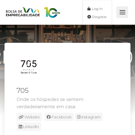
Log In
Registar
705
Onde os hóspedes se sentem
verdadeiramente em casa
Website
Facebook
Instagram
LinkedIn