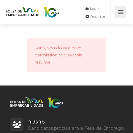
Log In
Register
Sorry, you do not have
permission to view this
resume.
40346
Candidatos procuraram a Feira de Emprego