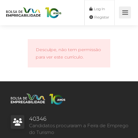
Log In
Registar
Desculpe, não tem permissão
para ver este currículo.
40346
Candidatos procuraram a Feira de Emprego
do Turismo